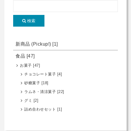
検索
新商品 (Pickup!)
[1]
食品
[47]
お菓子
[47]
チョコレート菓子
[4]
砂糖菓子
[18]
ラムネ・清涼菓子
[22]
グミ
[2]
詰め合わせセット
[1]