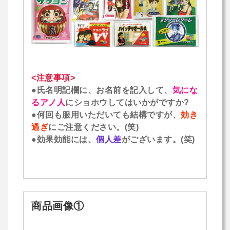
<注意事項>
●氏名明記欄に、お名前を記入して、
気にな
るアノ人
にショホウしてはいかがですか?
●何回も服用いただいても結構ですが、
効き
過ぎ
にご注意ください。(笑)
●効果効能には、
個人差
がございます。(笑)
商品画像①