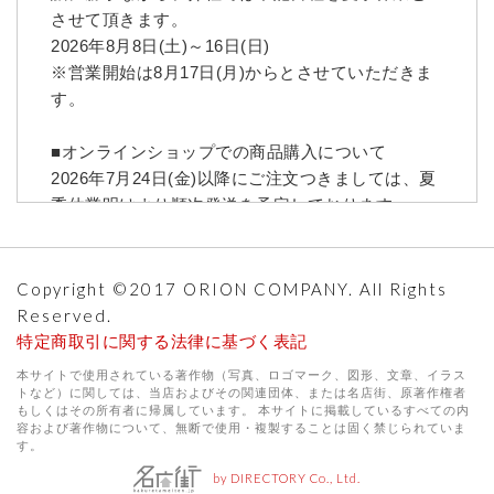
させて頂きます。
2026年8月8日(土)～16日(日)
※営業開始は8月17日(月)からとさせていただきま
す。
■オンラインショップでの商品購入について
2026年7月24日(金)以降にご注文つきましては、夏
季休業明けより順次発送を予定しております。
お問い合わせへの回答、商品の発送等にお時間を
いただきますことご了承ください。
※期間内も随時ご注文は承っております。
Copyright ©2017 ORION COMPANY. All Rights
※返信は自動返信となっております。
Reserved.
特定商取引に関する法律に基づく表記
お客様にはご不便をおかけいたしますが、何卒ご
本サイトで使用されている著作物（写真、ロゴマーク、図形、文章、イラス
理解賜りますようお願い申し上げます。
トなど）に関しては、当店およびその関連団体、または名店街、原著作権者
もしくはその所有者に帰属しています。 本サイトに掲載しているすべての内
容および著作物について、無断で使用・複製することは固く禁じられていま
す。
by DIRECTORY Co., Ltd.